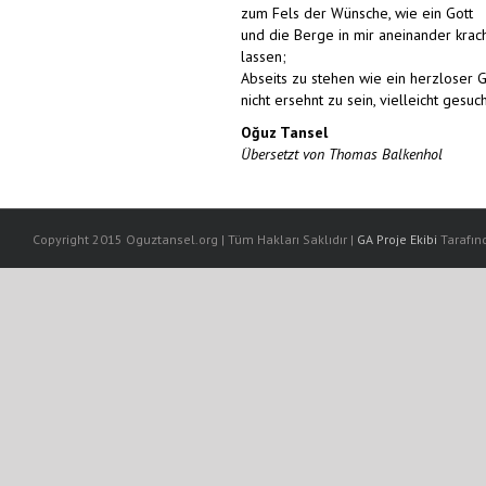
zum Fels der Wünsche, wie ein Gott
und die Berge in mir aneinander krac
lassen;
Abseits zu stehen wie ein herzloser G
nicht ersehnt zu sein, vielleicht gesuc
Oğuz Tansel
Übersetzt von Thomas Balkenhol
Copyright 2015 Oguztansel.org | Tüm Hakları Saklıdır |
GA Proje Ekibi
Tarafınd
escort