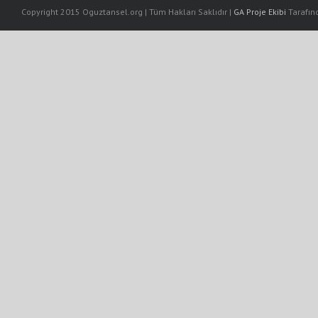
Copyright 2015 Oguztansel.org | Tüm Hakları Saklıdır |
GA Proje Ekibi
Tarafınd
t