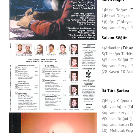
1)Mavu Boğaz
(
T
2)Masal Dünyası
3)Çağrı
(
Tıklayını
Soprano: Feryal T
Salkım Söğüt
4)Adamlar (
Tıklay
5)Tutsağın Türküs
6)Salkım Söğüt (
T
Soprano: Feryal T
(28 Kasım-10 Ara
İki Türk Şarkısı
7)Mayıs Yağmuru 
8)Kavak Ağacı (
Tı
Soprano: Feryal T
9)Salkım Söğüt (
T
Soprano: Susan Kel
10) Mutluluk Peşi