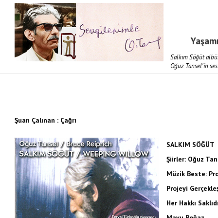
Yaşam
Salkım Söğüt albü
Oğuz Tansel'in sesi
Şuan Çalınan : Çağrı
SALKIM SÖĞÜT
Şiirler: Oğuz Tan
Müzik Beste: Prof
Projeyi Gerçekl
Her Hakkı Saklıd
Mavu Boğaz