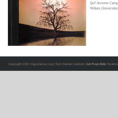
Şef: Jerome Camp
Wilkes Üniversite
Copyright 2015 Oguztansel.org | Tüm Hakları Saklıdır |
GA Proje Ekibi
Tarafınd
ar escort