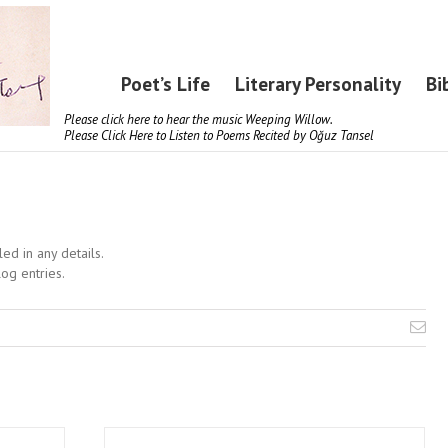
Poet’s Life
Literary Personality
Bi
Please click here to hear the music Weeping Willow.
Please Click Here to Listen to Poems Recited by Oğuz Tansel
led in any details.
og entries.