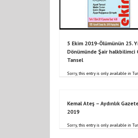
lümünün 25. Yıl Dönümünde
kbilimci Oğuz Tansel
5 Ekim 2019-Ölümünün 25. Yı
Dönümünde Şair halkbilimci
Tansel
Sorry, this entry is only available in Tur
Kemal Ateş – Aydınlık Gazete
2019
Sorry, this entry is only available in Tur