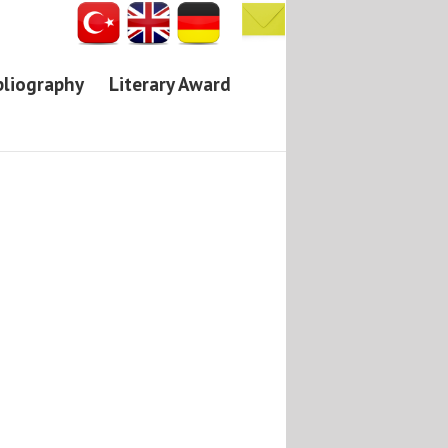
bliography
Literary Award