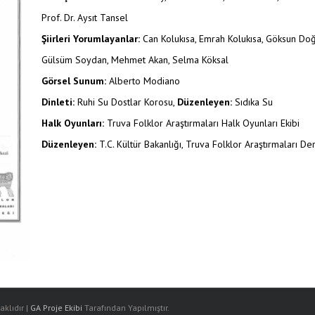
Prof. Dr. Aysıt Tansel
Şiirleri Yorumlayanlar:
Can Kolukısa, Emrah Kolukısa, Göksun Do
Gülsüm Soydan, Mehmet Akan, Selma Köksal
Görsel Sunum:
Alberto Modiano
Dinleti:
Ruhi Su Dostlar Korosu,
Düzenleyen:
Sıdıka Su
Halk Oyunları:
Truva Folklor Araştırmaları Halk Oyunları Ekibi
Düzenleyen:
T.C. Kültür Bakanlığı, Truva Folklor Araştırmaları De
klıdır |
GA Proje Ekibi
Tarafından Yapılmıştır.