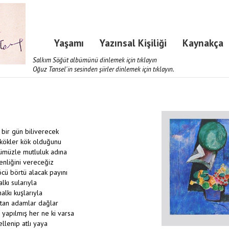
Yaşamı
Yazınsal Kişiliği
Kaynakça
Salkım Söğüt albümünü dinlemek için tıklayın
Oğuz Tansel'in sesinden şiirler dinlemek için tıklayın.
bir gün biliverecek
 kökler kök olduğunu
ümüzle mutluluk adına
nliğini vereceğiz
öcü börtü alacak payını
lkı sularıyla
alkı kuşlarıyla
tan adamlar dağlar
 yapılmış her ne ki varsa
llenip atlı yaya