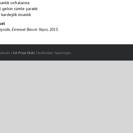
sanlık sofralarına
l gelsin cümle yaratık
 kardeşlik insanlık
sel
şinde, Evrensel Basım Yayın, 2013.
klıdır |
GA Proje Ekibi
Tarafından Yapılmıştır.