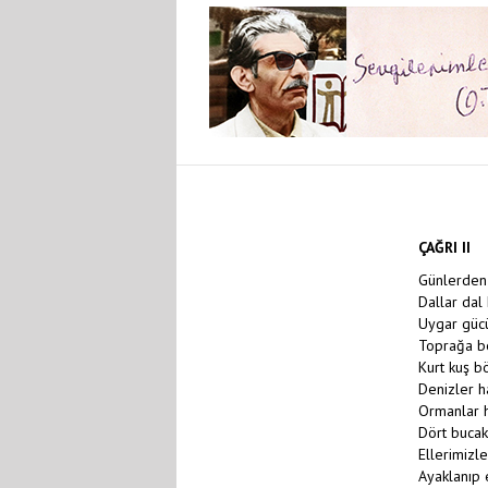
ÇAĞRI II
Günlerden 
Dallar dal
Uygar güc
Toprağa be
Kurt kuş b
Denizler ha
Ormanlar h
Dört bucak
Ellerimizle
Ayaklanıp e