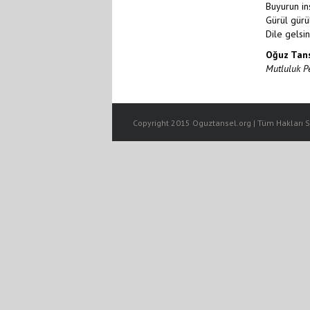
Buyurun in
Gürül gürü
Dile gelsin
Oğuz Tan
Mutluluk Pe
Copyright 2015 Oguztansel.org | Tüm Hakları Sa
cılar escort